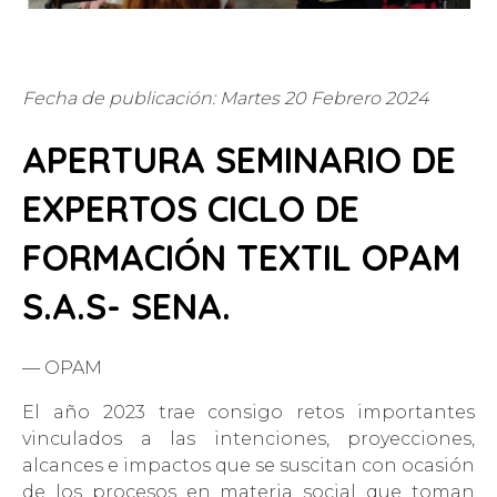
Fecha de publicación: Martes 20 Febrero 2024
APERTURA SEMINARIO DE
EXPERTOS CICLO DE
FORMACIÓN TEXTIL OPAM
S.A.S- SENA.
— OPAM
El año 2023 trae consigo retos importantes
vinculados a las intenciones, proyecciones,
alcances e impactos que se suscitan con ocasión
de los procesos en materia social que toman