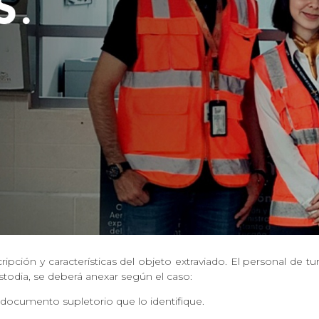
cripción y características del objeto extraviado. El personal de t
todia, se deberá anexar según el caso:
 documento supletorio que lo identifique.