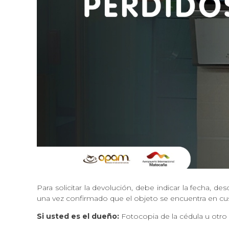
Para solicitar la devolución, debe indicar la fecha, des
una vez confirmado que el objeto se encuentra en cus
Si usted es el dueño:
Fotocopia de la cédula u otro