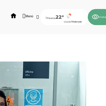
22°
Menú
Visita
Pereira
Lluvia Moderada