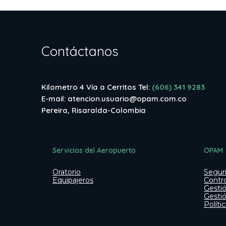
Contáctanos
Kilometro 4 Vía a Cerritos Tel:
(606) 341 9283
E-mail:
atencion.usuario@opam.com.co
Pereira, Risaralda-Colombia
Servicios del Aeropuerto
OPAM
Oratorio
Segur
Equipajeros
Contr
Gestió
Gesti
Políti