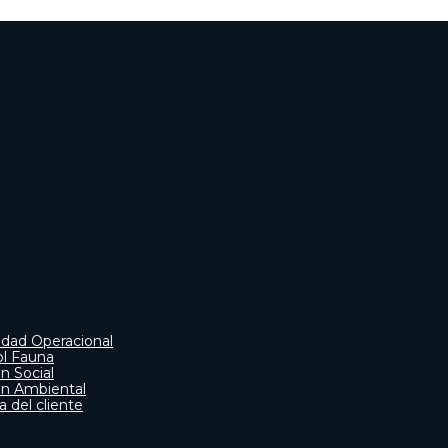
idad Operacional
ol Fauna
n Social
ón Ambiental
ca del cliente